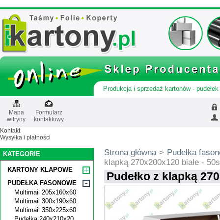
Produkcja i sprzedaż kartonów - pudełek 
Mapa
Formularz
witryny
kontaktowy
Kontakt
Wysyłka i płatności
Strona główna
>
Pudełka faso
KATEGORIE
klapką 270x200x120 białe - 50s
KARTONY KLAPOWE
Pudełko z klapką 270
PUDEŁKA FASONOWE
Multimail 205x160x60
Multimail 300x190x60
Multimail 350x225x60
Pudełka 240x210x20