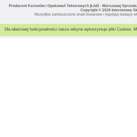
Producent Kartonów i Opakowań Tekturowych |Łódź - Warszawa| Sprzedaż 
Copyright © 2026 Internetowy S
Wszystkie zamieszczone znaki towarowe i logotypy bedące wł
Dla właściwej funkcjonalności nasza witryna wykorzystuje pliki Cookies.