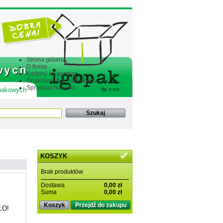
Strona główna
O firmie
Kartony na wymiar
Opakowania z nadrukiem
Sprzedaż hurtowa
 pakowych
KOSZYK
Brak produktów
Dostawa
0,00 zł
Suma
0,00 zł
Koszyk
Przejdź do zakupu
ŁO!