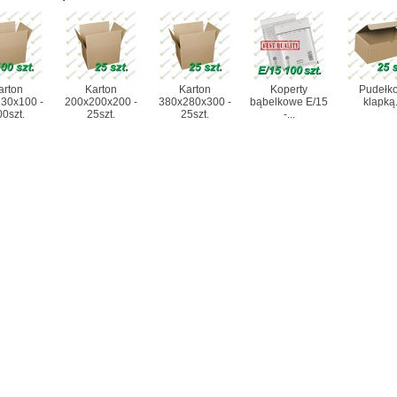
arton
Karton
Karton
Koperty
Pudełko
30x100 -
200x200x200 -
380x280x300 -
bąbelkowe E/15
klapką.
0szt.
25szt.
25szt.
-...