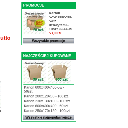
PROMOCJE
Karton
525x390x290-
5w z
uchwytami -
10szt.
63,00 zł
53,00 zł
utto
Wszystkie promocje
NAJCZĘŚCIEJ KUPOWANE
Karton 600x400x400-5w -
50szt.
Karton 200x120x80 - 100szt.
Karton 230x130x100 - 100szt.
Karton 600x400x400 - 50szt.
...
Karton 250x170x180 - 100szt
Wszystkie najpopularniejsze