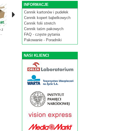
INFORMACJE
Cennik kartonów i pudełek
Cennik kopert bąbelkowych
Cennik folii stretch
Cennik taśm pakowych
 z
Koperty
Pudełko z klapką
Koperty
Taśma pakow
..
bąbelkowe F/16
270x125x20...
bąbelkowe A/11
akryl -...
FAQ - częste pytania
-...
-...
Pakowanie - Poradniki
NASI KLIENCI