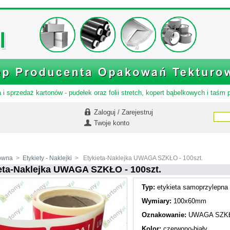
 i sprzedaż kartonów - pudełek oraz folii stretch, kopert bąbelkowych i taśm
Zaloguj / Zarejestruj
Twoje konto
łówna
>
Etykiety - Naklejki
>
Etykieta-Naklejka UWAGA SZKŁO - 100szt.
eta-Naklejka UWAGA SZKŁO - 100szt.
Typ:
etykieta samoprzylepna
Wymiary:
100x60mm
Oznakowanie:
UWAGA SZK
Kolor:
czerwono-biały