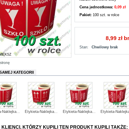
Cena jednostkowa:
0,09 zł
Pakiet:
100 szt. w rolce
8,99 zł
br
Stan:
Chwilowy brak
WIĘKSZ
 stronę
 SAMEJ KATEGORII
a-Naklejka...
Etykieta-Naklejka...
Etykieta-Naklejka...
Etykieta-Naklejka
KLIENCI, KTÓRZY KUPILI TEN PRODUKT KUPILI TAKŻE: