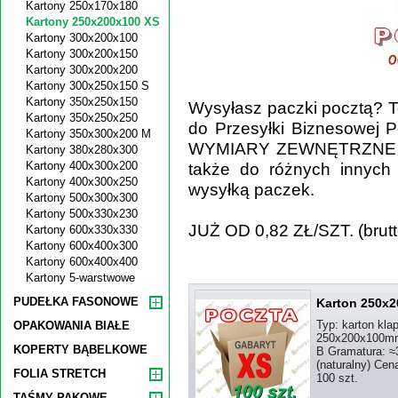
Kartony 250x170x180
Kartony 250x200x100 XS
Kartony 300x200x100
Kartony 300x200x150
Kartony 300x200x200
Kartony 300x250x150 S
Kartony 350x250x150
Wysyłasz paczki pocztą? T
Kartony 350x250x250
do Przesyłki Biznesowej P
Kartony 350x300x200 M
WYMIARY ZEWNĘTRZNE 25
Kartony 380x280x300
Kartony 400x300x200
także do różnych innych 
Kartony 400x300x250
wysyłką paczek.
Kartony 500x300x300
Kartony 500x330x230
JUŻ OD 0,82 ZŁ/SZT. (brutt
Kartony 600x330x330
Kartony 600x400x300
Kartony 600x400x400
Kartony 5-warstwowe
PUDEŁKA FASONOWE
Karton 250x2
Typ: karton kl
OPAKOWANIA BIAŁE
250x200x100mm 
KOPERTY BĄBELKOWE
B Gramatura: ≈3
(naturalny) Cen
FOLIA STRETCH
100 szt.
TAŚMY PAKOWE