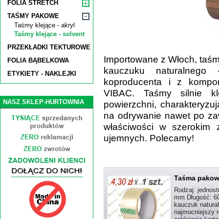
FOLIA STRETCH
TAŚMY PAKOWE
Taśmy klejące - akryl
Taśmy klejące - solvent
PRZEKŁADKI TEKTUROWE
Importowane z Włoch, taśm
FOLIA BĄBELKOWA
kauczuku naturalnego
ETYKIETY - NAKLEJKI
koproducenta i z kompo
VIBAC. Taśmy silnie kl
NASZ SKLEP-HURTOWNIA
powierzchni, charakteryzu
na odrywanie nawet po za
właściwości w szerokim z
ujemnych. Polecamy!
Taśma pakowa
Rodzaj: jednost
mm Długość: 60
kauczuk natural
najmocniejszy r