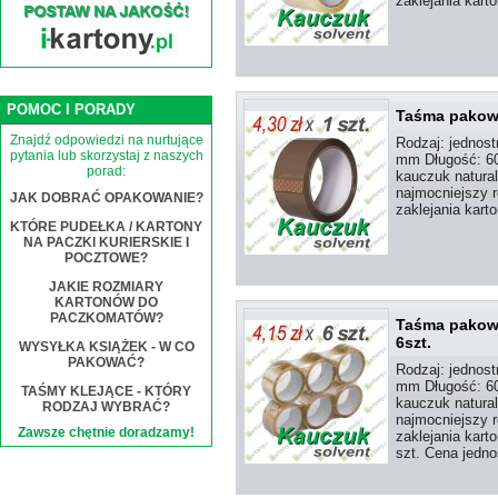
zaklejania kart
POMOC I PORADY
Taśma pakowa
Znajdź odpowiedzi na nurtujące
Rodzaj: jednost
pytania lub skorzystaj z naszych
mm Długość: 60 
porad:
kauczuk natural
najmocniejszy r
JAK DOBRAĆ OPAKOWANIE?
zaklejania kart
KTÓRE PUDEŁKA / KARTONY
NA PACZKI KURIERSKIE I
POCZTOWE?
JAKIE ROZMIARY
KARTONÓW DO
PACZKOMATÓW?
Taśma pakowa
6szt.
WYSYŁKA KSIĄŻEK - W CO
PAKOWAĆ?
Rodzaj: jednost
mm Długość: 60
TAŚMY KLEJĄCE - KTÓRY
kauczuk natural
RODZAJ WYBRAĆ?
najmocniejszy r
Zawsze chętnie doradzamy!
zaklejania kart
szt. Cena jedno