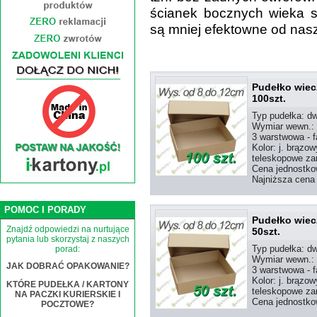
ścianek bocznych wieka są
są mniej efektowne od nas
Pudełko wiec
100szt.
Typ pudełka: d
Wymiar wewn.:
3 warstwowa - 
Kolor: j. brązow
teleskopowe za
Cena jednostkow
Najniższa cena 
POMOC I PORADY
Pudełko wiec
Znajdź odpowiedzi na nurtujące
50szt.
pytania lub skorzystaj z naszych
Typ pudełka: d
porad:
Wymiar wewn.:
JAK DOBRAĆ OPAKOWANIE?
3 warstwowa - 
Kolor: j. brązow
KTÓRE PUDEŁKA / KARTONY
teleskopowe za
NA PACZKI KURIERSKIE I
Cena jednostkow
POCZTOWE?