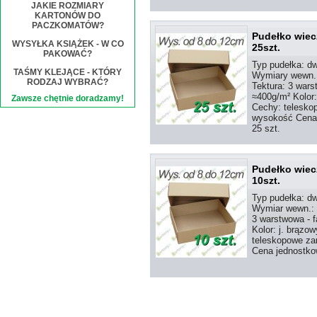
JAKIE ROZMIARY
KARTONÓW DO
PACZKOMATÓW?
Pudełko wiec
WYSYŁKA KSIĄŻEK - W CO
25szt.
PAKOWAĆ?
Typ pudełka: d
TAŚMY KLEJĄCE - KTÓRY
Wymiary wewn.
RODZAJ WYBRAĆ?
Tektura: 3 wars
≈400g/m² Kolor:
Zawsze chętnie doradzamy!
Cechy: telesko
wysokość Cena 
25 szt.
Pudełko wiec
10szt.
Typ pudełka: d
Wymiar wewn.:
3 warstwowa - 
Kolor: j. brązow
teleskopowe za
Cena jednostkow