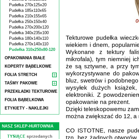
Pudełka 270x125x20
Pudełka 185x110x65
Pudełka 210x155x65
Pudełka 250x150x40
Pudełka 270x200x120
Pudełka 340x235x100
Tekturowe pudełka wieczk
Pudełka 180x140x110
wiekiem i dnem, popularni
Pudełka 270x140x110
Pudełka 310x250x80-120
Wykonane z tektury fali
OPAKOWANIA BIAŁE
mikrofala), tym niemniej i
że są sztywne, a przy ty
KOPERTY BĄBELKOWE
wykorzystywane do pakowan
FOLIA STRETCH
bluz, swetrów i podobnego 
TAŚMY PAKOWE
wysyłek dużych książek,
PRZEKŁADKI TEKTUROWE
elektroniki. Z powodzenie
FOLIA BĄBELKOWA
opakowanie na prezent.
Dzięki teleskopowemu zam
ETYKIETY - NAKLEJKI
można zwiększać do 12, a 
NASZ SKLEP-HURTOWNIA
CO ISTOTNE, nasze pudeł
tzn. bez żadnych otworów.