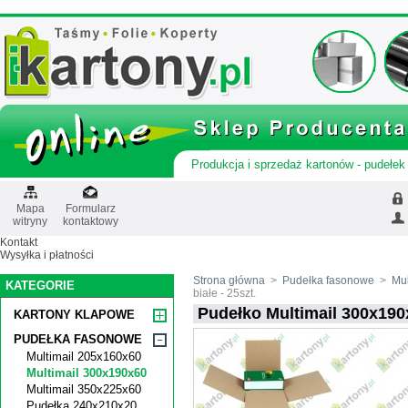
Produkcja i sprzedaż kartonów - pudełek 
Mapa
Formularz
witryny
kontaktowy
Kontakt
Wysyłka i płatności
Strona główna
>
Pudełka fasonowe
>
Mul
KATEGORIE
białe - 25szt.
Pudełko Multimail 300x190x
KARTONY KLAPOWE
PUDEŁKA FASONOWE
Multimail 205x160x60
Multimail 300x190x60
Multimail 350x225x60
Pudełka 240x210x20