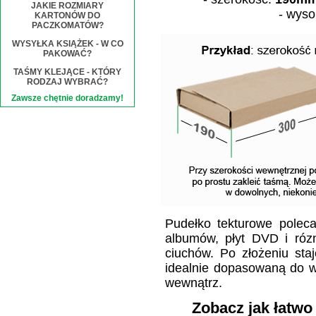
JAKIE ROZMIARY
- wys
KARTONÓW DO
PACZKOMATÓW?
WYSYŁKA KSIĄŻEK - W CO
PAKOWAĆ?
TAŚMY KLEJĄCE - KTÓRY
RODZAJ WYBRAĆ?
Zawsze chętnie doradzamy!
Pudełko tekturowe poleca
albumów, płyt DVD i róz
ciuchów. Po złożeniu sta
idealnie dopasowaną do wi
wewnątrz.
Zobacz jak łatwo