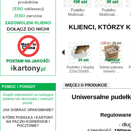
Pudełko
Pudełko
Multimail...
Multimail...
KLIENCI, KTÓRZY K
Pudełko z klapką
Taśma pakowa
P
210x155x65...
solvent -...
WIĘCEJ O PRODUKCIE
POMOC I PORADY
Znajdź odpowiedzi na nurtujące
Uniwersałne pudełk
pytania lub skorzystaj z naszych
porad:
JAK DOBRAĆ OPAKOWANIE?
Regulowane
KTÓRE PUDEŁKA / KARTONY
NA PACZKI KURIERSKIE I
- dłu
POCZTOWE?
- szerokość:
190m