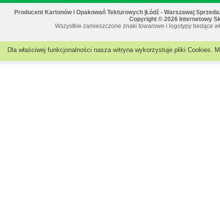
Producent Kartonów i Opakowań Tekturowych |Łódź - Warszawa| Sprzedaż 
Copyright © 2026 Internetowy S
Wszystkie zamieszczone znaki towarowe i logotypy bedące wł
Dla właściwej funkcjonalności nasza witryna wykorzystuje pliki Cookies.