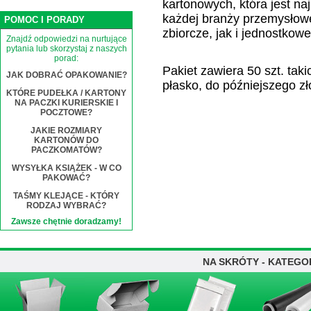
kartonowych, która jest na
każdej branży przemysłow
POMOC I PORADY
zbiorcze, jak i jednostkowe
Znajdź odpowiedzi na nurtujące
pytania lub skorzystaj z naszych
porad:
Pakiet zawiera 50 szt. tak
JAK DOBRAĆ OPAKOWANIE?
płasko, do późniejszego zł
KTÓRE PUDEŁKA / KARTONY
NA PACZKI KURIERSKIE I
POCZTOWE?
JAKIE ROZMIARY
KARTONÓW DO
PACZKOMATÓW?
WYSYŁKA KSIĄŻEK - W CO
PAKOWAĆ?
TAŚMY KLEJĄCE - KTÓRY
RODZAJ WYBRAĆ?
Zawsze chętnie doradzamy!
NA SKRÓTY - KATEGO