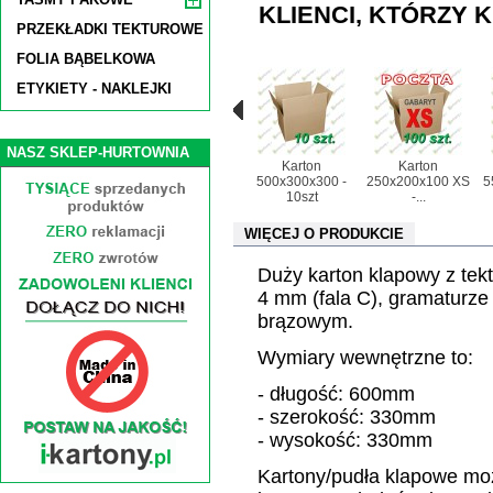
KLIENCI, KTÓRZY K
PRZEKŁADKI TEKTUROWE
FOLIA BĄBELKOWA
ETYKIETY - NAKLEJKI
NASZ SKLEP-HURTOWNIA
Karton
Karton
500x300x300 -
250x200x100 XS
5
10szt
-...
WIĘCEJ O PRODUKCIE
Duży karton klapowy z tekt
4 mm (fala C), gramaturze
brązowym.
Wymiary wewnętrzne to:
- długość: 600mm
- szerokość: 330mm
- wysokość: 330mm
Kartony/pudła klapowe mo