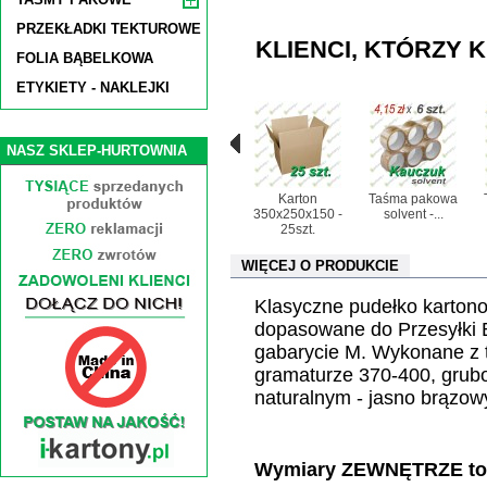
PRZEKŁADKI TEKTUROWE
KLIENCI, KTÓRZY K
FOLIA BĄBELKOWA
ETYKIETY - NAKLEJKI
NASZ SKLEP-HURTOWNIA
Karton
Taśma pakowa
350x250x150 -
solvent -...
25szt.
WIĘCEJ O PRODUKCIE
Klasyczne pudełko karton
dopasowane do Przesyłki B
gabarycie M. Wykonane z t
gramaturze 370-400, grubo
naturalnym - jasno brązo
Wymiary ZEWNĘTRZE to