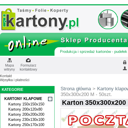
Produkcja i sprzedaż kartonów - pudełek 
Mapa
Formularz
witryny
kontaktowy
Kontakt
Wysyłka i płatności
Strona główna
>
Kartony klapo
KATEGORIE
350x300x200 M - 50szt.
KARTONY KLAPOWE
Karton 350x300x200 M
Kartony 150x150x150
Kartony 200x120x80
Kartony 200x200x200
Kartony 230x130x100
Kartony 250x170x100