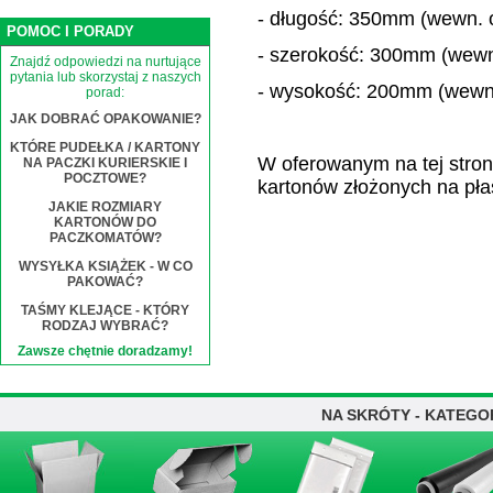
- długość: 350mm (wewn. 
POMOC I PORADY
- szerokość: 300mm (wewn
Znajdź odpowiedzi na nurtujące
pytania lub skorzystaj z naszych
- wysokość: 200mm (wewn.
porad:
JAK DOBRAĆ OPAKOWANIE?
KTÓRE PUDEŁKA / KARTONY
W oferowanym na tej stroni
NA PACZKI KURIERSKIE I
POCZTOWE?
kartonów złożonych na pła
JAKIE ROZMIARY
KARTONÓW DO
PACZKOMATÓW?
WYSYŁKA KSIĄŻEK - W CO
PAKOWAĆ?
TAŚMY KLEJĄCE - KTÓRY
RODZAJ WYBRAĆ?
Zawsze chętnie doradzamy!
NA SKRÓTY - KATEGO